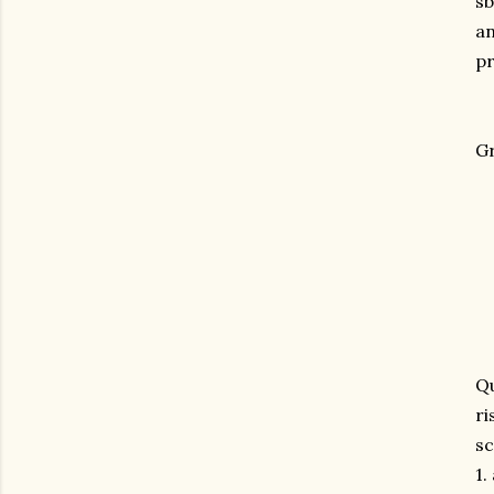
sb
an
pr
Gr
Qu
ri
sc
1.