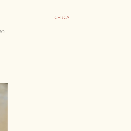
CERCA
RO…