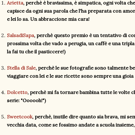
Arietta
, perchè è bravissima, è simpatica, ogni volta che
capisce da ogni sua parola che l'ha preparata con amor
e lei lo sa. Un abbraccione mia cara!
SalsadiSapa
, perchè questo premio è un tentativo di cor
prossima volta che vado a perugia, un caffè e una tripl
la fai tu che il pasticcere!)
Stella di Sale
, perchè le sue fotografie sono talmente be
viaggiare con lei e le sue ricette sono sempre una gioia
Dolcetto
, perchè mi fa tornare bambina tutte le volte c
serie: "Oooooh!")
Sweetcook
, perchè, inutile dire quanto sia brava, mi s
vecchia data, come se fossimo andate a scuola insieme, 