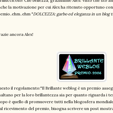
rilluccicoso! Che bellezza, grazissime Alex! Visto che sto 
che la motivazione per cui Alex ha ritenuto opportuno co
emio..ehm..ehm "
DOLCEZZA: garbo ed eleganza in un blog t
azie ancora Alex!
esto il regolamento:"Il Brillante weblog è un premio assegna
saltano per la loro brillantezza sia per quanto riguarda i te
opo è quello di promuovere tutti nella blogosfera mondiale
 al ricevimento del premio, bisogna scrivere un post mostra