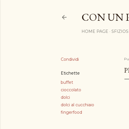
CON UN 
HOME PAGE
SFIZIOS
Condividi
Pu
P
Etichette
buffet
cioccolato
dolci
dolci al cucchiaio
fingerfood