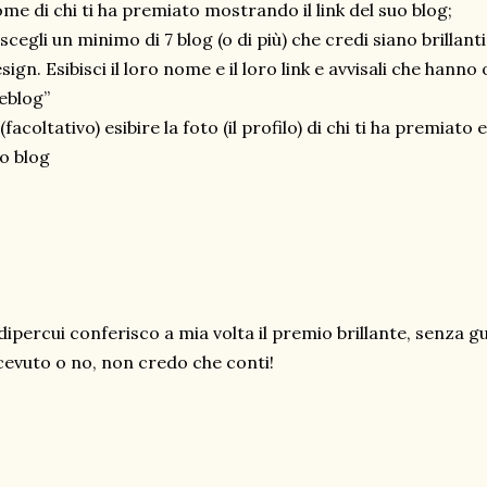
me di chi ti ha premiato mostrando il link del suo blog;
 scegli un minimo di 7 blog (o di più) che credi siano brillant
sign. Esibisci il loro nome e il loro link e avvisali che hanno
eblog”
 (facoltativo) esibire la foto (il profilo) di chi ti ha premiato
o blog
dipercui conferisco a mia volta il premio brillante, senza g
cevuto o no, non credo che conti!