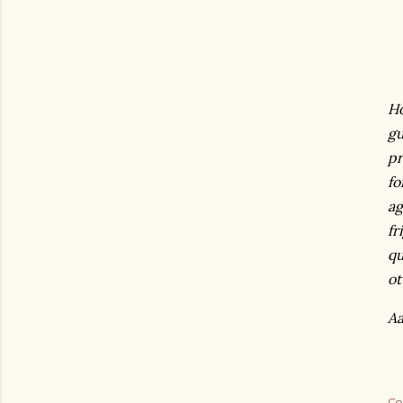
Ho
gu
pr
fo
ag
fr
qu
ot
Aa
Co