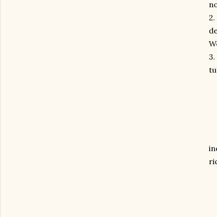
no
2.
de
W
3.
tu
in
ri