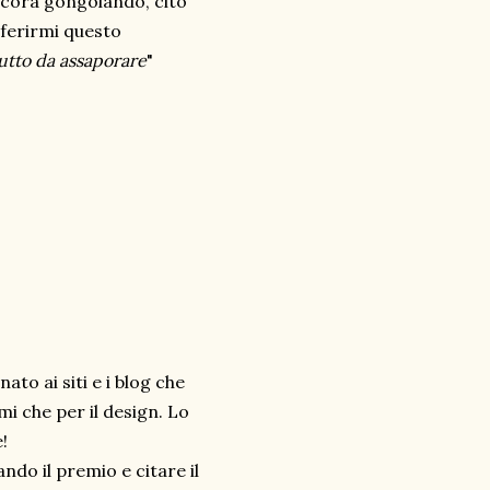
ancora gongolando, cito
nferirmi questo
utto da assaporare
"
to ai siti e i blog che
mi che per il design. Lo
!
ndo il premio e citare il