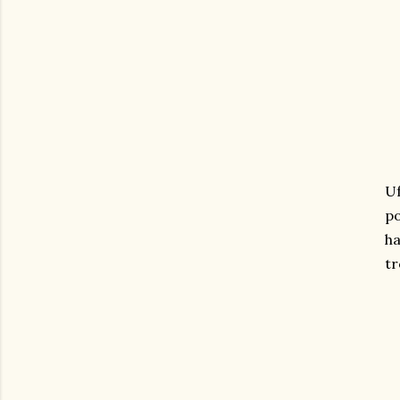
Uf
po
ha
t